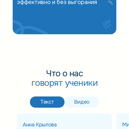
эффективно и без выгорания
Что о нас
говорят ученики
Текст
Видео
Анна Крылова
Ми