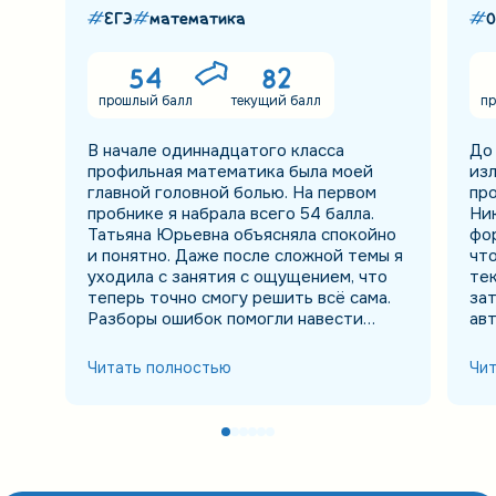
ЕГЭ
математика
О
54
82
прошлый балл
текущий балл
пр
В начале одиннадцатого класса
До 
профильная математика была моей
изл
главной головной болью. На первом
пр
пробнике я набрала всего 54 балла.
Ни
Татьяна Юрьевна объясняла спокойно
фор
и понятно. Даже после сложной темы я
что
уходила с занятия с ощущением, что
тек
теперь точно смогу решить всё сама.
зат
Разборы ошибок помогли навести
ав
порядок в знаниях. Я перестала
пов
хвататься за всё сразу и начала
ОГЭ
Читать полностью
Чи
видеть, над чем действительно нужно
кот
поработать. На ЕГЭ получила 82 балла.
мал
Когда увидела результат, сначала не
поверила и несколько раз обновила
страницу. Я очень горжусь собой и
благодарна Татьяне Юрьевне за