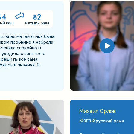
54
82
ый балл
текущий балл
фильная математика была
рвом пробнике я набрала
ъясняла спокойно и
 уходила с занятия с
 решить всё сама.
ядок в знаниях. Я
начала видеть, над чем
 ЕГЭ получила 82 балла.
е поверила и несколько
жусь собой и благодарна
Михаил Орлов
ОГЭ
русский язык