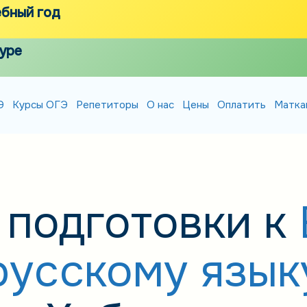
ебный год
уре
Э
Курсы ОГЭ
Репетиторы
О нас
Цены
Оплатить
Матка
 подготовки к
русскому язык