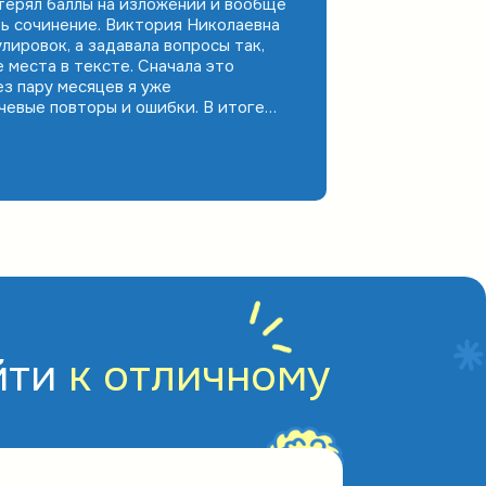
терял баллы на изложении и вообще
ть сочинение. Виктория Николаевна
лировок, а задавала вопросы так,
е места в тексте. Сначала это
ез пару месяцев я уже
чевые повторы и ошибки. В итоге
. Для человека, который начинал с
победа.
йти
к отличному