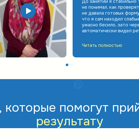
До занятий я стабильно 
не понимал, как проверя
не давала готовых форму
что я сам находил слабы
ужасно бесило, зато чер
автоматически видел ре
написал ОГЭ на 35 баллов
23, это прямо маленькая 
Читать полностью
 которые помогут при
результату