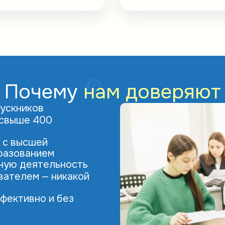
Почему
нам доверяют
ускников
 свыше 400
 с высшей
разованием
ную деятельность
вателем — никакой
фективно и без