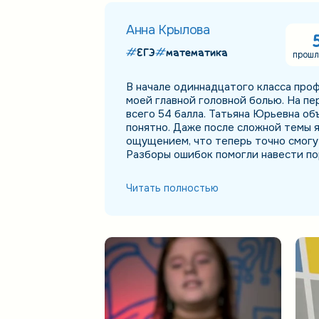
Анна Крылова
ЕГЭ
математика
прошл
В начале одиннадцатого класса про
моей главной головной болью. На пе
всего 54 балла. Татьяна Юрьевна об
понятно. Даже после сложной темы я
ощущением, что теперь точно смогу
Разборы ошибок помогли навести пор
перестала хвататься за всё сразу и 
действительно нужно поработать. На
Читать полностью
Когда увидела результат, сначала н
раз обновила страницу. Я очень гор
Татьяне Юрьевне за поддержку!