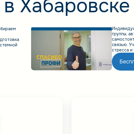
в Хабаровске
Индивиду
збираем
группы, а
самостоят
одготовка
связью. У
истемной
стресса и 
Бесп