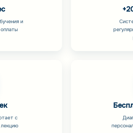
ес
+2
бучения и
Систе
 оплаты
регуляр
ек
Беспл
отает с
Диа
 лекцию
персонал