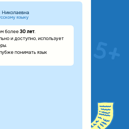
 Николаевна
усскому языку
ом более
30 лет
.
ьно и доступно, использует
ры.
лубже понимать язык