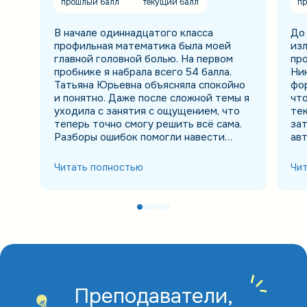
прошлый балл
текущий балл
пр
В начале одиннадцатого класса
До 
профильная математика была моей
изл
главной головной болью. На первом
пр
пробнике я набрала всего 54 балла.
Ни
Татьяна Юрьевна объясняла спокойно
фор
и понятно. Даже после сложной темы я
что
уходила с занятия с ощущением, что
тек
теперь точно смогу решить всё сама.
зат
Разборы ошибок помогли навести
ав
порядок в знаниях. Я перестала
пов
хвататься за всё сразу и начала
ОГЭ
Читать полностью
Чи
видеть, над чем действительно нужно
кот
поработать. На ЕГЭ получила 82 балла.
мал
Когда увидела результат, сначала не
поверила и несколько раз обновила
страницу. Я очень горжусь собой и
благодарна Татьяне Юрьевне за
поддержку!
Преподаватели,