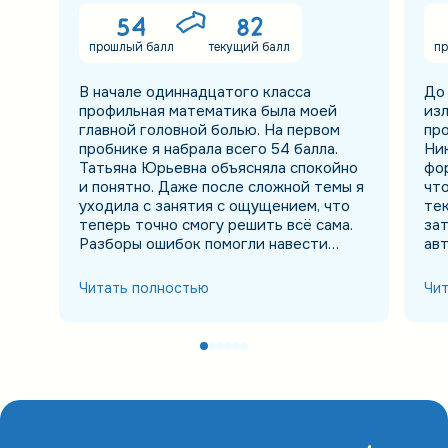
54
82
прошлый балл
текущий балл
пр
В начале одиннадцатого класса
До 
профильная математика была моей
изл
главной головной болью. На первом
пр
пробнике я набрала всего 54 балла.
Ни
Татьяна Юрьевна объясняла спокойно
фор
и понятно. Даже после сложной темы я
что
уходила с занятия с ощущением, что
тек
теперь точно смогу решить всё сама.
зат
Разборы ошибок помогли навести
ав
порядок в знаниях. Я перестала
пов
хвататься за всё сразу и начала
ОГЭ
Читать полностью
Чи
видеть, над чем действительно нужно
кот
поработать. На ЕГЭ получила 82 балла.
мал
Когда увидела результат, сначала не
поверила и несколько раз обновила
страницу. Я очень горжусь собой и
благодарна Татьяне Юрьевне за
поддержку!